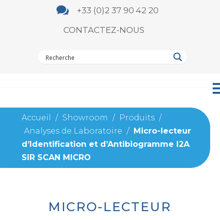

+33 (0)2 37 90 42 20
CONTACTEZ-NOUS
Accueil
/
Showroom
/
Produits
/
Analyses de Laboratoire
/
Micro-lecteur
d’Identification et d’Antibiogramme I2A
SIR SCAN MICRO
MICRO-LECTEUR