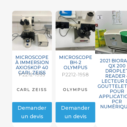
MICROSCOPE
MICROSCOPE
2021 BIORA
À IMMERSION
BH-2
QX 200
AXIOSKOP 40
OLYMPUS
DROPLE
CARL ZEISS
P2212-1955
P2212-1958
READER 
LECTEUR 
GOUTTELET
CARL ZEISS
OLYMPUS
POUR
APPLICATI
PCR
NUMÉRIQU
Demander
Demander
un devis
un devis