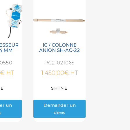
RESSEUR
IC / COLONNE
 4 MM
ANION SH-AC-22
0550
PC21021065
€
HT
1 450,00
€
HT
NE
SHINE
er un
Demander un
s
devis