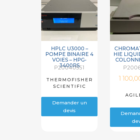
HPLC U3000 –
CHROMA
POMPE BINAIRE 4
HIE LIQU
VOIES – HPG-
COLONNE
3400RS
P20040551
P2006
1 100,0
THERMOFISHER
SCIENTIFIC
AGIL
Demander un
devis
Demand
dev