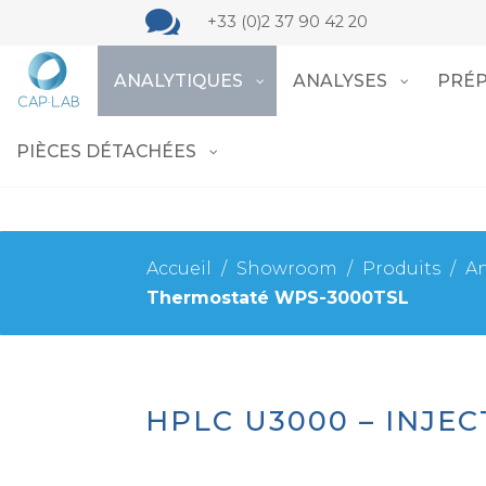

+33 (0)2 37 90 42 20
ANALYTIQUES
ANALYSES
PRÉP
PIÈCES DÉTACHÉES
Accueil
/
Showroom
/
Produits
/
An
Thermostaté WPS-3000TSL
HPLC U3000 – INJE