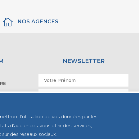

NOS AGENCES
M
NEWSLETTER
IRE
ATOIRE
mettront l’utilisation de vos données par les
ats d’audiences, vous offrir des services,
s sur des réseaux sociaux.