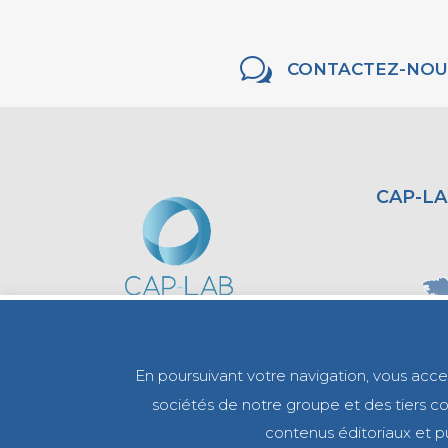
w
CONTACTEZ-NOU
CAP-LA
En poursuivant votre navigation, vous accept
sociétés de notre groupe et des tiers com
contenus éditoriaux et pu
0