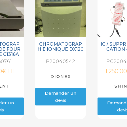
TOGRAP
CHROMATOGRAP
IC / SUPP
IDE FOUR
HIE IONIQUE DX120
CATION
 G1316A
0761
P20040542
PC2004
0
€
HT
1 250,00
DIONEX
ENT
SHI
Demander un
devis
er un
Demand
is
devi