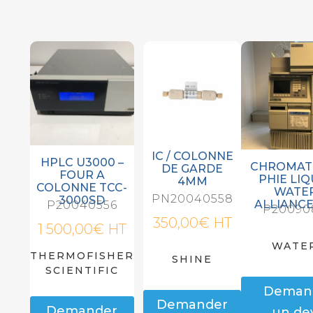
IC / COLONNE
HPLC U3000 –
CHROMAT
DE GARDE
FOUR A
PHIE LIQ
4MM
COLONNE TCC-
WATE
PN20040558
3000SD
ALLIANCE
P20040556
P20090
350,00
€
HT
1 500,00
€
HT
WATE
THERMOFISHER
SHINE
SCIENTIFIC
Deman
Demander
Demander
un dev