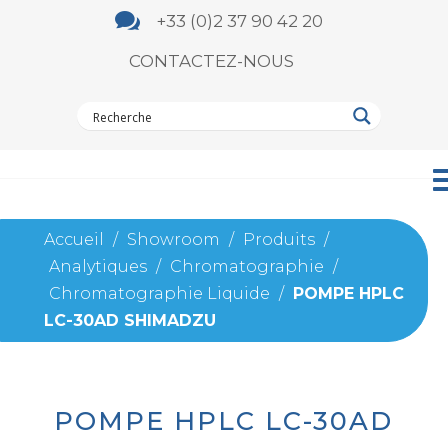

+33 (0)2 37 90 42 20
CONTACTEZ-NOUS
Accueil
/
Showroom
/
Produits
/
Analytiques
/
Chromatographie
/
Chromatographie Liquide
/
POMPE HPLC
LC-30AD SHIMADZU
POMPE HPLC LC-30AD