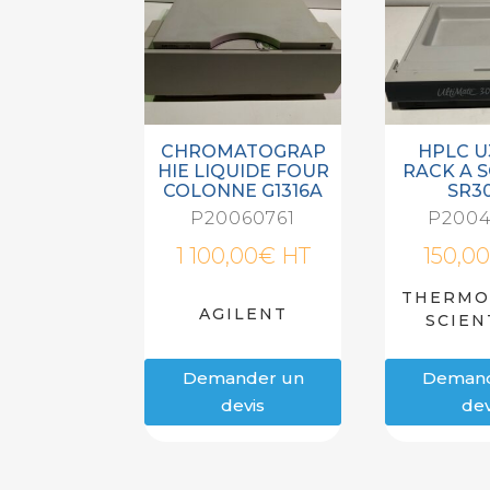
CHROMATOGRAP
HPLC U
HIE LIQUIDE FOUR
RACK A 
COLONNE G1316A
SR3
P20060761
P2004
1 100,00
€
HT
150,0
THERMO
AGILENT
SCIEN
Demander un
Demand
devis
dev