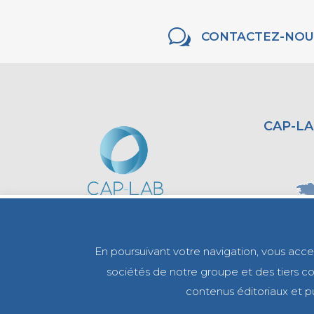
w
CONTACTEZ-NOU
CAP-LA
En poursuivant votre navigation, vous accept
sociétés de notre groupe et des tiers com
contenus éditoriaux et pu
0