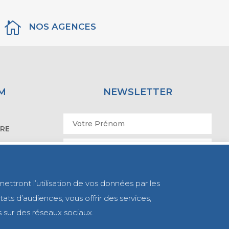

NOS AGENCES
M
NEWSLETTER
IRE
ATOIRE
mettront l’utilisation de vos données par les
ats d’audiences, vous offrir des services,
s sur des réseaux sociaux.