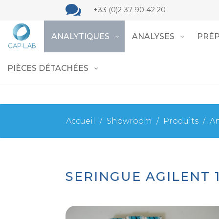

+33 (0)2 37 90 42 20
ANALYTIQUES
ANALYSES
PRÉP
PIÈCES DÉTACHÉES
Accueil
/
Showroom
/
Produits
/
An
SERINGUE AGILENT 