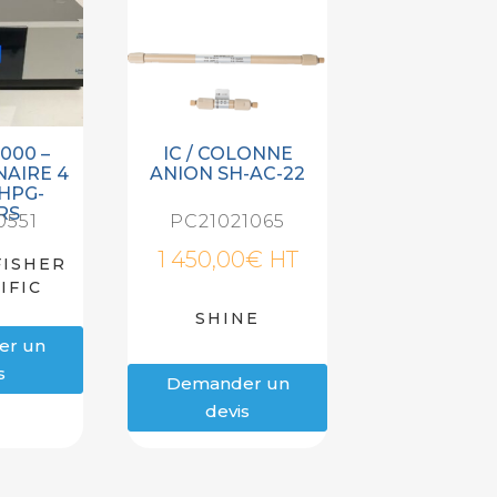
000 –
IC / COLONNE
NAIRE 4
ANION SH-AC-22
 HPG-
RS
0551
PC21021065
1 450,00
€
HT
ISHER
IFIC
SHINE
er un
s
Demander un
devis