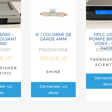
3000 –
IC / COLONNE DE
HPLC U3
SOLVANT
GARDE 4MM
POMPE BI
000
VOIES –
3400
0557
PN20040558
P2004
0
€
HT
350,00
€
HT
THERMOF
SCIENT
FISHER
SHINE
TIFIC
Demand
devi
er un
Demander un
is
devis