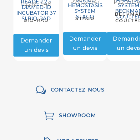
READER 2 +
P2212-1947
P2212-19
P2212-1948
HEMOSTASIS
SYSTEM
DIAMED-ID
SYSTEM
BECKMA
INCUBATOR 37
BECKMA
STAGO
COULTE
SI BIO-RAD
STAGO
BIO-RAD
COULTE
Demander
Demand
Demander
un devis
un devi
un devis
w
CONTACTEZ-NOUS

SHOWROOM