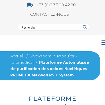

+33 (0)2 37 90 42 20
CONTACTEZ-NOUS
Accueil
/
Showroom
/
Produits
/
Biomédical
/
Plateforme Automatisée
de purification des acides Nucléiques
PROMEGA Maxwell RSD System
PLATEFORME