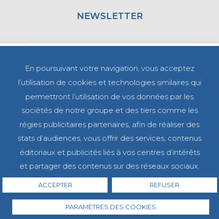
NEWSLETTER
En poursuivant votre navigation, vous acceptez
l’utilisation de cookies et technologies similaires qui
permettront l’utilisation de vos données par les
sociétés de notre groupe et des tiers comme les
régies publicitaires partenaires, afin de réaliser des
stats d’audiences, vous offrir des services, contenus
éditoriaux et publicités liés à vos centres d’intérêts
MENTIONS LÉGALES
CGV
et partager des contenus sur des réseaux sociaux.
POLITIQUE DE CONFIDENTIALITÉ
SITE MAP
0
PARAMÈTRES DES COOKIES
ACCEPTER
REFUSER
PARAMÈTRES DES COOKIES
© CAP-LAB 2015 - 2026. Tous droits réservés.