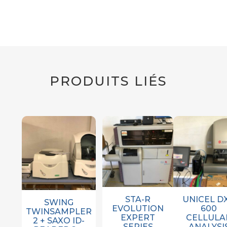
PRODUITS LIÉS
STA-R
UNICEL D
SWING
EVOLUTION
600
TWINSAMPLER
EXPERT
CELLULA
2 + SAXO ID-
SERIES
ANALYSI