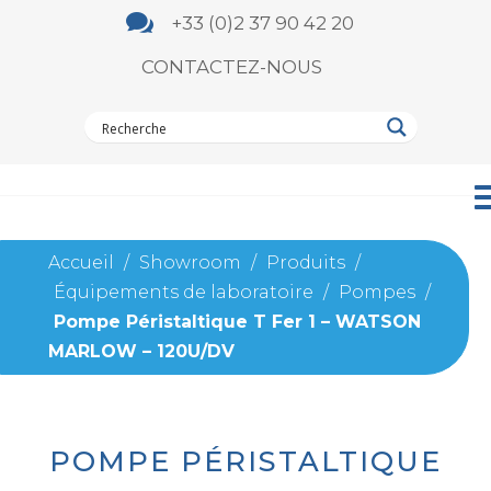

+33 (0)2 37 90 42 20
CONTACTEZ-NOUS
Accueil
/
Showroom
/
Produits
/
Équipements de laboratoire
/
Pompes
/
Pompe Péristaltique T Fer 1 – WATSON
MARLOW – 120U/DV
POMPE PÉRISTALTIQUE