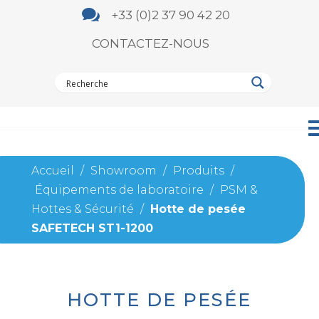

+33 (0)2 37 90 42 20
CONTACTEZ-NOUS
Accueil
/
Showroom
/
Produits
/
Équipements de laboratoire
/
PSM &
Hottes & Sécurité
/
Hotte de pesée
SAFETECH ST1-1200
HOTTE DE PESÉE