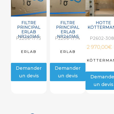
FILTRE
FILTRE
HOTTE
PRINCIPAL
PRINCIPAL
KÖTTERMA
ERLAB
ERLAB
NR2401AS
NR2401AS
P2206-1773
P2206-1774
P2602-30
2 970,00
€
ERLAB
ERLAB
KÖTTERMA
Demander
Demander
un devis
un devis
Demande
un devis