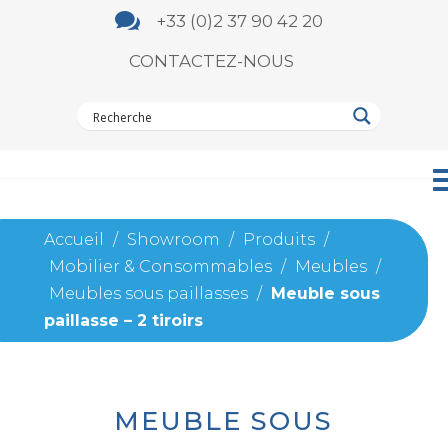

+33 (0)2 37 90 42 20
CONTACTEZ-NOUS
Accueil
/
Showroom
/
Produits
/
Mobilier & Consommables
/
Meubles
/
Meubles sous paillasses
/
Meuble sous
paillasse – 2 tiroirs
MEUBLE SOUS