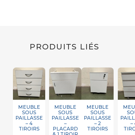
PRODUITS LIÉS
MEUBLE
MEUBLE
MEUBLE
MEU
SOUS
SOUS
SOUS
SO
PAILLASSE
PAILLASSE
PAILLASSE
PAIL
– 4
–
– 2
–
TIROIRS
PLACARD
TIROIRS
TIR
& 1 TIROIR