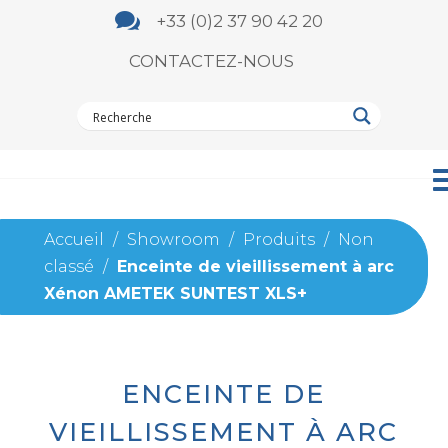

+33 (0)2 37 90 42 20
CONTACTEZ-NOUS
Accueil
/
Showroom
/
Produits
/
Non
classé
/
Enceinte de vieillissement à arc
Xénon AMETEK SUNTEST XLS+
ENCEINTE DE
VIEILLISSEMENT À ARC