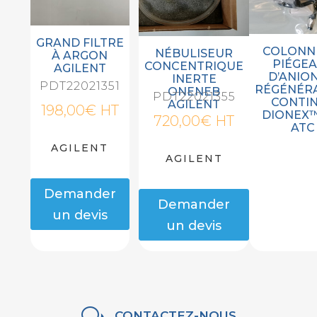
GRAND FILTRE
COLONN
NÉBULISEUR
À ARGON
PIÉGE
CONCENTRIQUE
AGILENT
D’ANIO
INERTE
PDT22021351
RÉGÉNÉR
ONENEB
PDT22021355
CONTI
AGILENT
198,00
€
HT
DIONEX™
720,00
€
HT
ATC
AGILENT
AGILENT
Demander
Demander
un devis
un devis
w
CONTACTEZ-NOUS