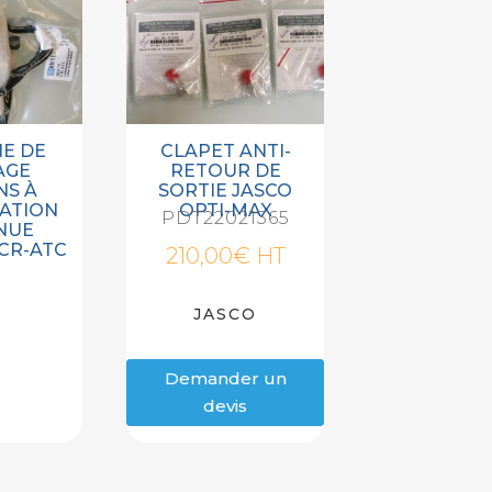
E DE
CLAPET ANTI-
AGE
RETOUR DE
NS À
SORTIE JASCO
ATION
OPTI-MAX
PDT22021365
NUE
CR-ATC
210,00
€
HT
JASCO
Demander un
devis