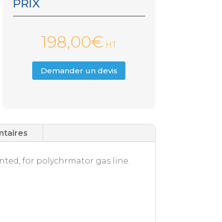
PRIX
198,00
€
HT
Demander un devis
ntaires
unted, for polychrmator gas line.