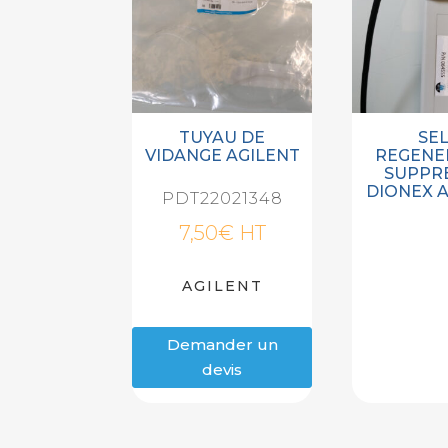
TUYAU DE
SEL
VIDANGE AGILENT
REGENE
SUPPR
DIONEX A
PDT22021348
7,50
€
HT
AGILENT
Demander un
devis