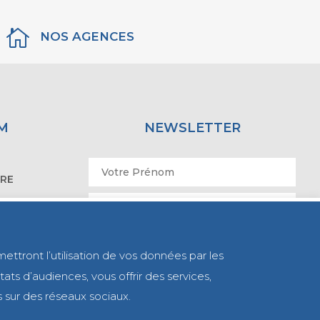

NOS AGENCES
M
NEWSLETTER
IRE
ATOIRE
mettront l’utilisation de vos données par les
ats d’audiences, vous offrir des services,
s sur des réseaux sociaux.