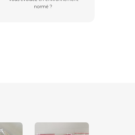
normé ?