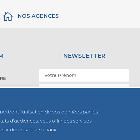

NOS AGENCES
M
NEWSLETTER
IRE
ATOIRE
mettront l’utilisation de vos données par les
ats d’audiences, vous offrir des services,
s sur des réseaux sociaux.