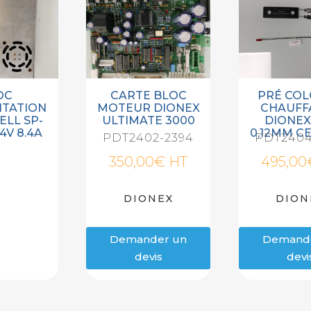
OC
CARTE BLOC
PRÉ CO
NTATION
MOTEUR DIONEX
CHAUFF
LL SP-
ULTIMATE 3000
DIONEX
4V 8.4A
0,12MM CE
PDT2402-2394
PDT2404
350,00
€
HT
495,00
DIONEX
DION
Demander un
Demand
devis
devi