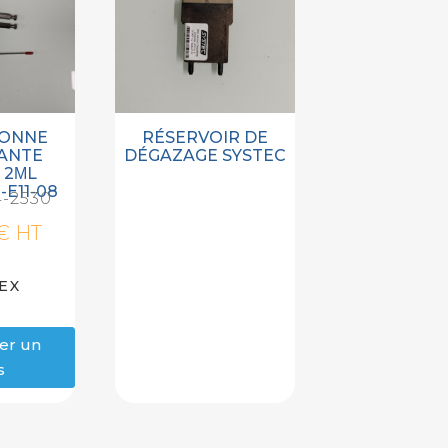
LONNE
RÉSERVOIR DE
ANTE
DÉGAZAGE SYSTEC
 2ΜL
-E11-08
-2530
€
HT
EX
er un
s