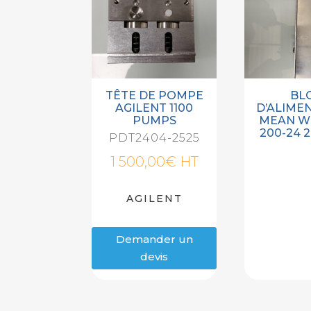
TÊTE DE POMPE
BL
AGILENT 1100
D’ALIME
PUMPS
MEAN WE
200-24 2
PDT2404-2525
1 500,00
€
HT
AGILENT
Demander un
devis