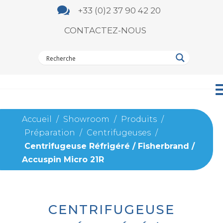

+33 (0)2 37 90 42 20
CONTACTEZ-NOUS
Accueil
/
Showroom
/
Produits
/
Préparation
/
Centrifugeuses
/
Centrifugeuse Réfrigéré / Fisherbrand /
Accuspin Micro 21R
CENTRIFUGEUSE