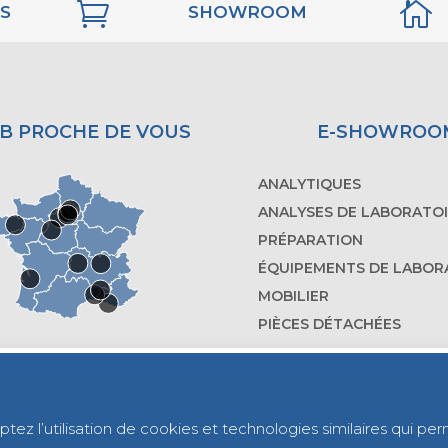


S
SHOWROOM
B PROCHE DE VOUS
E-SHOWROO
ANALYTIQUES
ANALYSES DE LABORATO
PRÉPARATION
ÉQUIPEMENTS DE LABOR
MOBILIER
PIÈCES DÉTACHÉES
CONTACTEZ-NOUS
MON COMPTE
ez l’utilisation de cookies et technologies similaires qui per