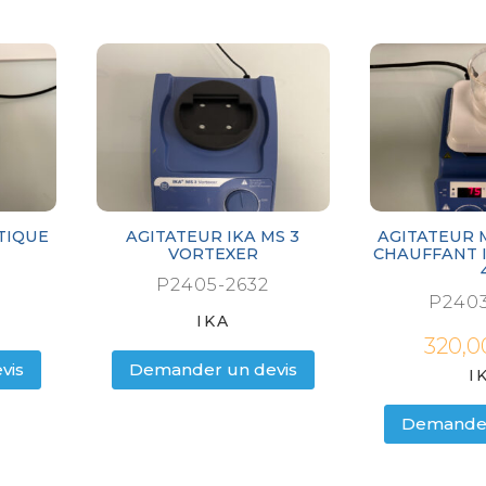
TIQUE
AGITATEUR IKA MS 3
AGITATEUR 
VORTEXER
CHAUFFANT I
P2405-2632
P2403
IKA
320,0
vis
Demander un devis
I
Demander