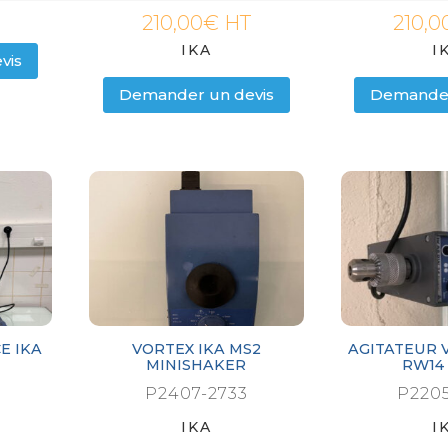
210,00
€
HT
210,0
IKA
I
vis
Demander un devis
Demander
E IKA
VORTEX IKA MS2
AGITATEUR V
MINISHAKER
RW14 
P2407-2733
P2205
IKA
I