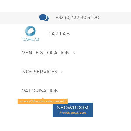

+33 (0)2 37 90 42 20
CAP LAB
Trié
23 résultats affichés
VENTE & LOCATION
du
plus
récent
NOS SERVICES
au
plus
ancien
VALORISATION
et vous? Revendez votre matériel!
SHOWROOM
AGITATEUR MAGNÉTIQUE
AGITATEUR VORTE
Accès boutique
CHAUFFANT IKA RCT BASIC
LAB DANCER
+ THERMOMÈTRE IKA ETS-
P2605-3203
D5