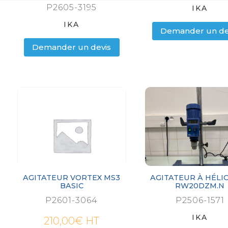
P2605-3195
IKA
IKA
Demander un de
Demander un devis
AGITATEUR VORTEX MS3
AGITATEUR À HÉLIC
BASIC
RW20DZM.N
P2601-3064
P2506-1571
IKA
210,00
€
HT