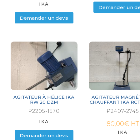
IKA
Demander un de
Demander un devis
AGITATEUR À HÉLICE IKA
AGITATEUR MAGNÉ
RW 20 DZM
CHAUFFANT IKA RCT
P2205-1570
P2407-2745
IKA
80,00
€
HT
IKA
Demander un devis