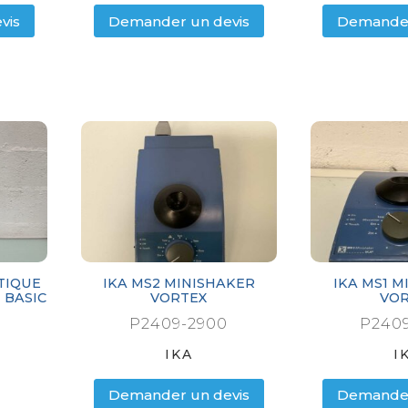
vis
Demander un devis
Demander
TIQUE
IKA MS2 MINISHAKER
IKA MS1 M
 BASIC
VORTEX
VOR
P2409-2900
P2409
IKA
I
Demander un devis
Demander