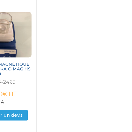
MAGNÉTIQUE
KA C-MAG HS
4
-2465
0
€
HT
KA
 un devis