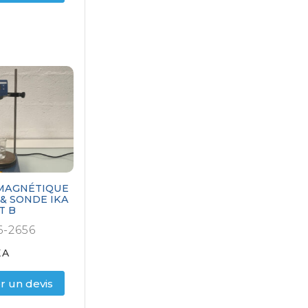
MAGNÉTIQUE
& SONDE IKA
T B
-2656
KA
 un devis