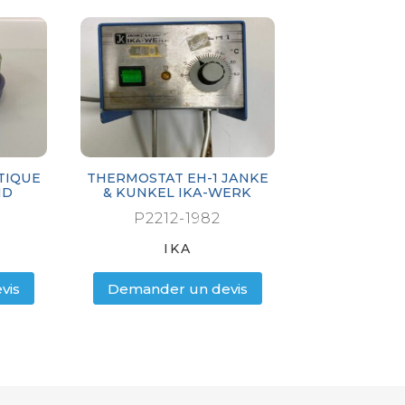
TIQUE
THERMOSTAT EH-1 JANKE
ID
& KUNKEL IKA-WERK
P2212-1982
IKA
vis
Demander un devis