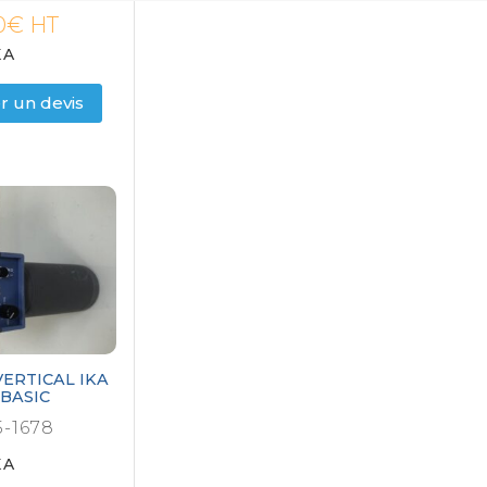
0
€
HT
KA
 un devis
ERTICAL IKA
BASIC
-1678
KA