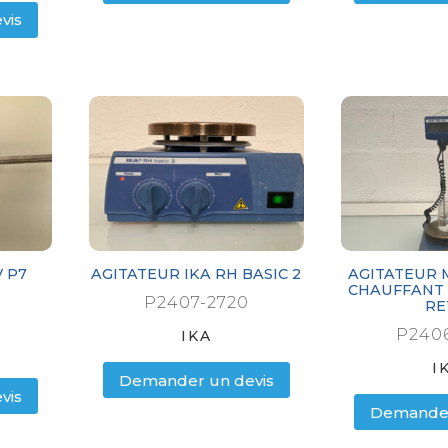
vis
V P7
AGITATEUR IKA RH BASIC 2
AGITATEUR 
CHAUFFANT 
P2407-2720
RE
P2406
IKA
I
Demander un devis
vis
Demander