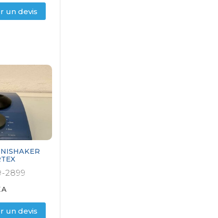
 un devis
INISHAKER
TEX
-2899
KA
 un devis