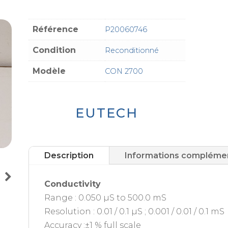
Référence
P20060746
Condition
Reconditionné
Modèle
CON 2700
EUTECH
Description
Informations compléme
Conductivity
Range : 0.050 µS to 500.0 mS
Resolution : 0.01 / 0.1 µS ; 0.001 / 0.01 / 0.1 mS
Accuracy :±1 % full scale