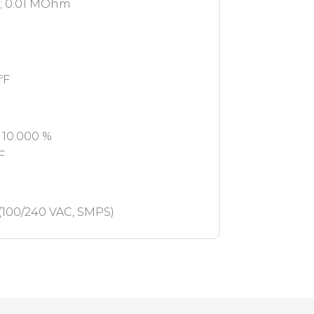
m ; 0.01 MOhm
ºF
o 10.000 %
F
 (100/240 VAC, SMPS)