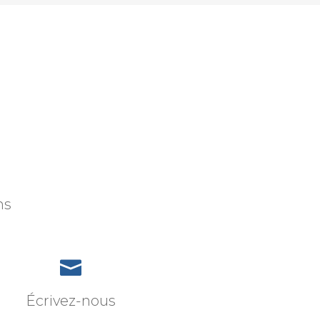
ns

Écrivez-nous