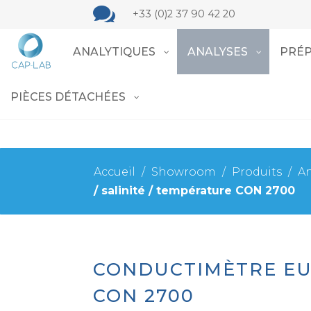

+33 (0)2 37 90 42 20
ANALYTIQUES
ANALYSES
PRÉP
PIÈCES DÉTACHÉES
Accueil
/
Showroom
/
Produits
/
An
/ salinité / température CON 2700
CONDUCTIMÈTRE EUT
CON 2700