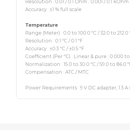
Resolution : 0.01 / 0.1 Ohm ; 0.001 / 0.1 kOh
Accuracy : ±1 % full scale
Temperature
Range (Meter) : 0.0 to 100.0 ºC / 32.0 to 212.0 
Resolution : 0.1 ºC / 0.1 ºF
Accuracy : ±0.3 ºC / ±0.5 ºF
Coefficient (Per ºC) : Linear & pure ; 0.000 t
Normalization : 15.0 to 30.0 ºC / 59.0 to 86.0 º
Compensation : ATC / MTC
Power Requirements : 9 V DC adapter, 1.3 A