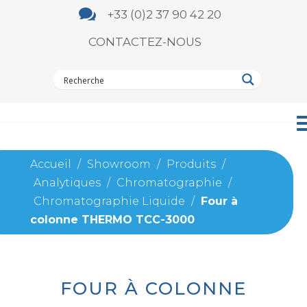

+33 (0)2 37 90 42 20
CONTACTEZ-NOUS
Accueil
/
Showroom
/
Produits
/
Analytiques
/
Chromatographie
/
Chromatographie Liquide
/
Four à
colonne THERMO TCC-3000
FOUR À COLONNE