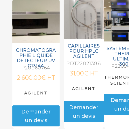
CAPILLAIRES
SYSTÉME
CHROMATOGRA
POUR HPLC
THE
PHIE LIQUIDE
AGILENT
ULTIM
DETECTEUR UV
PDT22021388
300
G1314A
P2205-
P20060764
31,00
€
HT
2 600,00
€
HT
THERMOF
SCIENT
AGILENT
AGILENT
Dema
Demander
un de
Demander
un devis
un devis