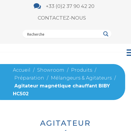

+33 (0)2 37 90 42 20
CONTACTEZ-NOUS
Accueil
/
Showroom
/
Produits
/
Préparation
/
Mélangeurs & Agitateurs
/
Agitateur magnétique chauffant BIBY
HC502
AGITATEUR