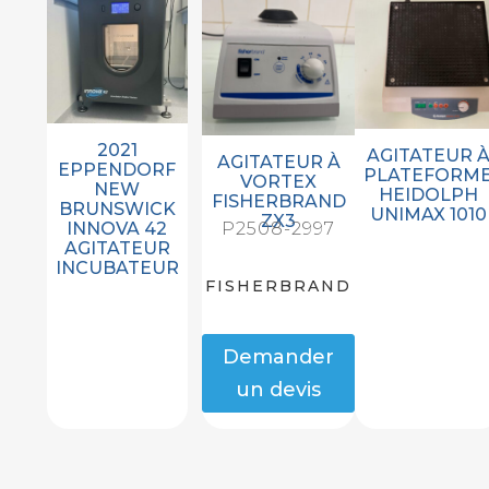
2021
AGITATEUR 
AGITATEUR À
EPPENDORF
PLATEFORM
VORTEX
NEW
HEIDOLPH
FISHERBRAND
BRUNSWICK
UNIMAX 1010
ZX3
INNOVA 42
P2508-2997
AGITATEUR
INCUBATEUR
FISHERBRAND
Demander
un devis