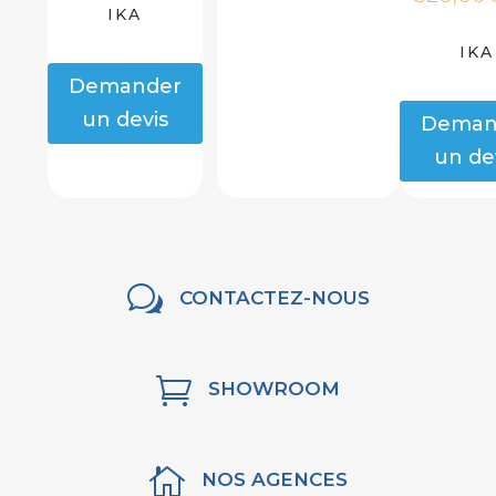
IKA
IKA
Demander
un devis
Deman
un de
w
CONTACTEZ-NOUS

SHOWROOM

NOS AGENCES