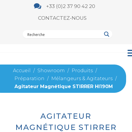

+33 (0)2 37 90 42 20
CONTACTEZ-NOUS
Accueil
/
Showroom
/
Produits
/
Préparation
/
Mélangeurs & Agitateurs
/
Agitateur Magnétique STIRRER HI190M
AGITATEUR
MAGNÉTIQUE STIRRER