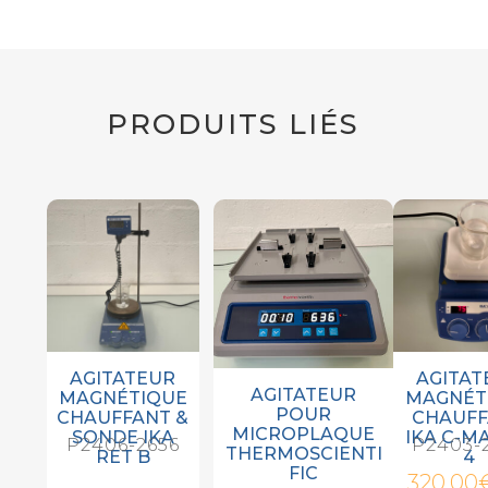
PRODUITS LIÉS
AGITATEUR
AGITAT
AGITATEUR
MAGNÉTIQUE
MAGNÉT
POUR
CHAUFFANT &
CHAUF
MICROPLAQUE
SONDE IKA
IKA C-M
P2406-2656
P2403-
THERMOSCIENTI
RET B
4
FIC
320,00