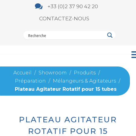

+33 (0)2 37 90 42 20
CONTACTEZ-NOUS
Accueil
/
Showroom
/
Produits
/
Préparation
/
Mélangeurs & Agitateurs
/
Plateau Agitateur Rotatif pour 15 tubes
PLATEAU AGITATEUR
ROTATIF POUR 15