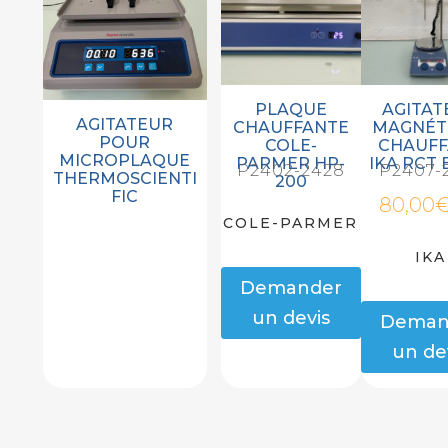
PLAQUE
AGITAT
AGITATEUR
CHAUFFANTE
MAGNÉT
POUR
COLE-
CHAUF
MICROPLAQUE
PARMER HP-
IKA RCT 
P2402-2428
P2407-
THERMOSCIENTI
200
FIC
80,00
COLE-PARMER
IKA
Demander
un devis
Deman
un de