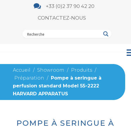

+33 (0)2 37 90 42 20
CONTACTEZ-NOUS
Accueil
/
Showroom
/
Produits
/
Préparation
/
Pompe à seringue à
perfusion standard Model 55-2222
HARVARD APPARATUS
POMPE À SERINGUE À