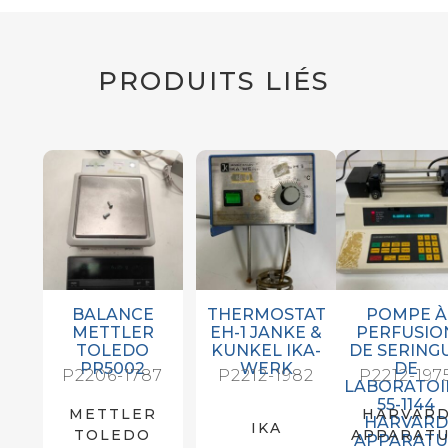
PRODUITS LIÉS
BALANCE
THERMOSTAT
POMPE À
METTLER
EH-1 JANKE &
PERFUSIO
TOLEDO
KUNKEL IKA-
DE SERING
PR5002
WERK
DE
P2206-1787
P2212-1982
P2212-197
LABORATOI
55-1144
METTLER
HARVAR
HARVAR
IKA
TOLEDO
APPARAT
APPARATU