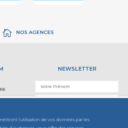

NOS AGENCES
M
NEWSLETTER
IRE
ATOIRE
mettront l’utilisation de vos données par les
ats d’audiences, vous offrir des services,