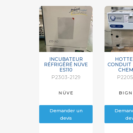
INCUBATEUR
HOTTE
RÉFRIGÉRÉ NÜVE
CONDUIT 
ES110
CHE
P2303-2129
P2205
NÜVE
BIGN
Demander un
Demand
devis
dev