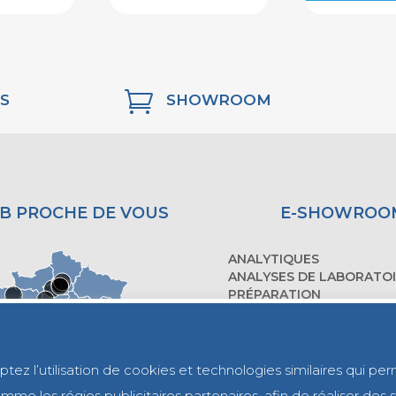

S
SHOWROOM
B PROCHE DE VOUS
E-SHOWROO
ANALYTIQUES
ANALYSES DE LABORATO
PRÉPARATION
ÉQUIPEMENTS DE LABOR
MOBILIER
PIÈCES DÉTACHÉES
ez l’utilisation de cookies et technologies similaires qui per
CONTACTEZ-NOUS
me les régies publicitaires partenaires, afin de réaliser des st