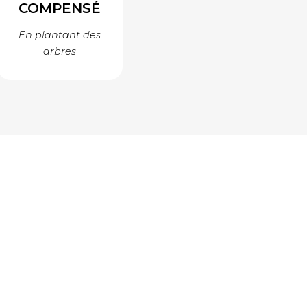
COMPENSÉ
En plantant des
arbres