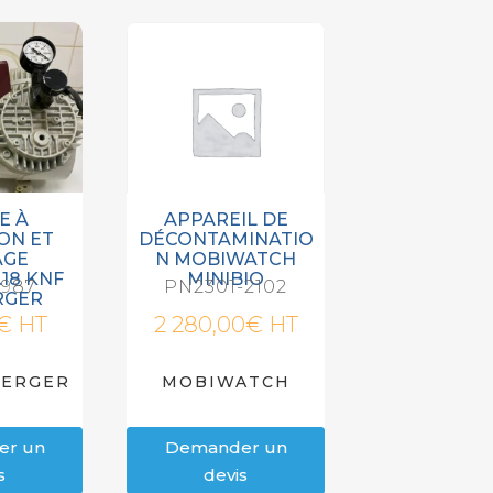
E À
APPAREIL DE
ION ET
DÉCONTAMINATIO
AGE
N MOBIWATCH
.18 KNF
MINIBIO
1987
PN2301-2102
RGER
€
HT
2 280,00
€
HT
BERGER
MOBIWATCH
er un
Demander un
s
devis