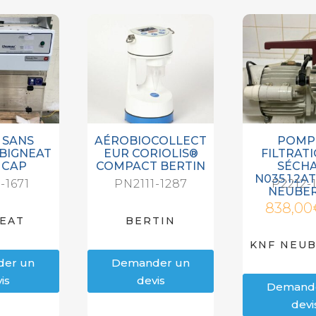
 SANS
AÉROBIOCOLLECT
POMP
BIGNEAT
EUR CORIOLIS®
FILTRAT
MCAP
COMPACT BERTIN
SÉCH
N035.1.2AT
-1671
PN2111-1287
P2212-
NEUBE
838,00
EAT
BERTIN
KNF NEU
er un
Demander un
is
devis
Demand
devi