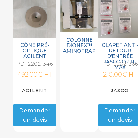
COLONNE
CÔNE PRÉ-
CLAPET ANTI
DIONEX™
OPTIQUE
RETOUR
AMINOTRAP
AGILENT
D’ENTRÉE
JASCO OPTI-
PDT22021346
PDT22021366
MAX
492,00
€
HT
210,00
€
HT
AGILENT
JASCO
Demander
Demander
un devis
un devis