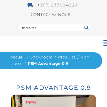

+33 (0)2 37 90 42 20
CONTACTEZ-NOUS
Accueil
/
Showroom
/
Produits
/
Non
classé
/
PSM Advantage 0.9
PSM ADVANTAGE 0.9